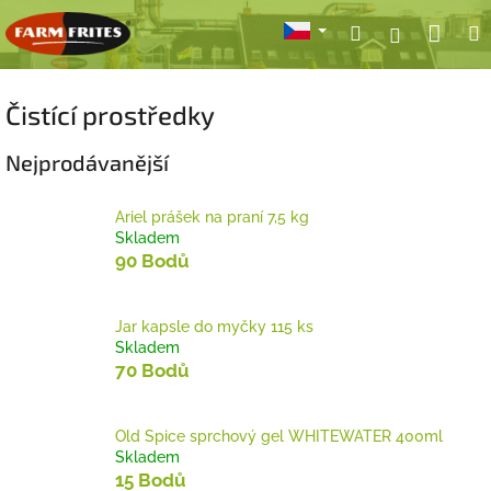
Přejít
Nák
Hledat
Přihlášení
na
obsah
koší
Čistící prostředky
Nejprodávanější
Ariel prášek na praní 7,5 kg
Skladem
90 Bodů
Jar kapsle do myčky 115 ks
Skladem
70 Bodů
Old Spice sprchový gel WHITEWATER 400ml
Skladem
15 Bodů