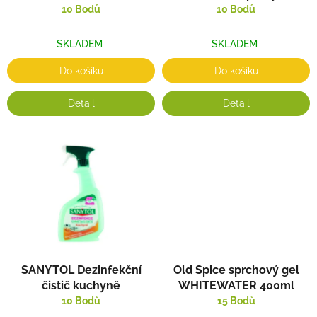
k
10 Bodů
10 Bodů
t
ů
SKLADEM
SKLADEM
Do košíku
Do košíku
Detail
Detail
SANYTOL Dezinfekční
Old Spice sprchový gel
čistič kuchyně
WHITEWATER 400ml
10 Bodů
15 Bodů