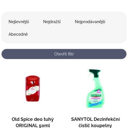
Ř
a
Nejlevnější
Nejdražší
Nejprodávanější
z
e
Abecedně
n
í
p
Otevřít filtr
r
o
V
d
ý
u
p
k
i
t
s
ů
p
r
o
d
Old Spice deo tuhý
SANYTOL Dezinfekční
u
ORIGINAL 50ml
čistič koupelny