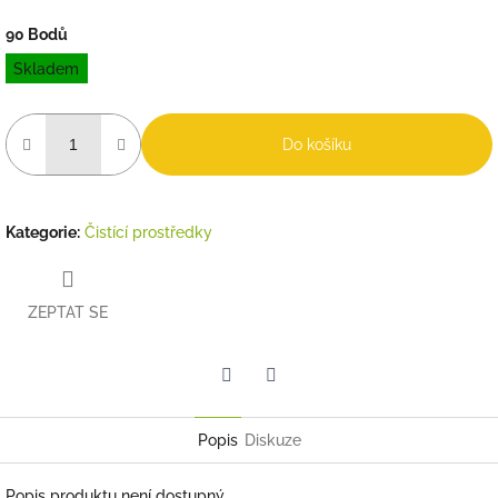
90 Bodů
Měrná
Skladem
cena:
Do košíku
Kategorie
:
Čistící prostředky
ZEPTAT SE
Twitter
Facebook
Popis
Diskuze
Popis produktu není dostupný