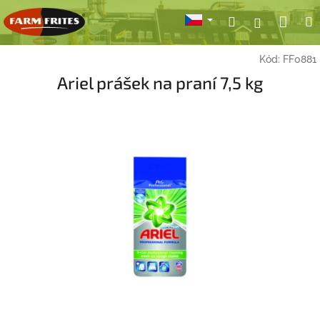
Přejít
Nák
Hledat
Přihlášení
na
obsah
koší
Kód:
FF0881
Ariel prášek na praní 7,5 kg