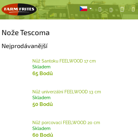
Přejít
Nák
Hledat
Přihlášení
na
obsah
koší
Nože Tescoma
Nejprodávanější
Nůž Santoku FEELWOOD 17 cm
Skladem
65 Bodů
Nůž univerzální FEELWOOD 13 cm
Skladem
50 Bodů
Nůž porcovací FEELWOOD 20 cm
Skladem
60 Bodů