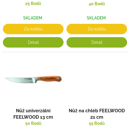
k
25 Bodů
40 Bodů
t
ů
SKLADEM
SKLADEM
Do košíku
Do košíku
Detail
Detail
Nůž univerzální
Nůž na chléb FEELWOOD
FEELWOOD 13 cm
21 cm
50 Bodů
55 Bodů