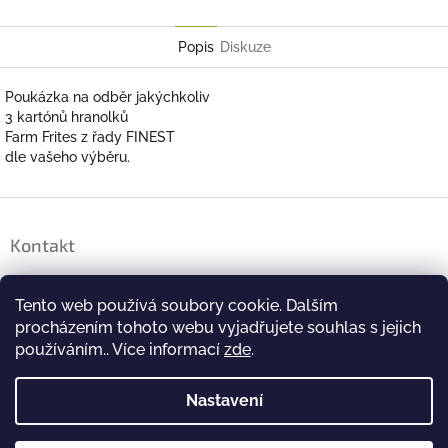
Twitter
Facebook
Popis
Diskuze
Poukázka na odběr jakýchkoliv
3 kartónů hranolků
Farm Frites z řady FINEST
dle vašeho výběru.
Z
á
Kontakt
p
a
brigada
@
farmfrites.com
t
Tento web používá soubory cookie. Dalším
í
+420 244 463 479
procházením tohoto webu vyjadřujete souhlas s jejich
používáním.. Více informací
zde
.
#FarmfritesCeskoSlovensko
Nastavení
farmfritesceskoslovensko