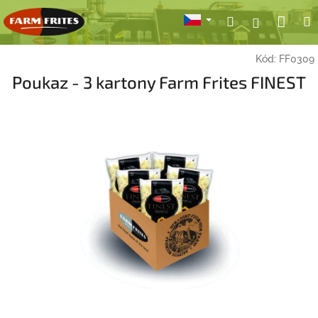
Přejít
Nák
Hledat
Přihlášení
na
obsah
koší
Kód:
FF0309
Poukaz - 3 kartony Farm Frites FINEST