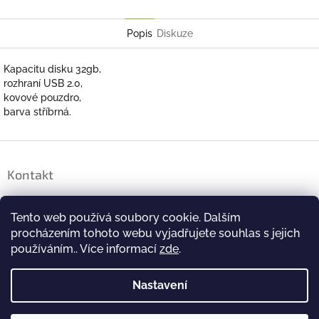
Twitter
Facebook
Popis
Diskuze
Kapacitu disku 32gb,
rozhraní USB 2.0,
kovové pouzdro,
barva stříbrná.
Z
á
Kontakt
p
a
brigada
@
farmfrites.com
t
Tento web používá soubory cookie. Dalším
í
+420 244 463 479
procházením tohoto webu vyjadřujete souhlas s jejich
používáním.. Více informací
zde
.
#FarmfritesCeskoSlovensko
Nastavení
farmfritesceskoslovensko