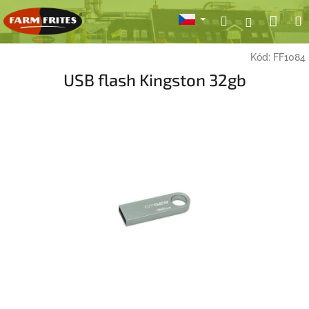
Přejít
Nák
Hledat
Přihlášení
na
obsah
koší
Kód:
FF1084
USB flash Kingston 32gb