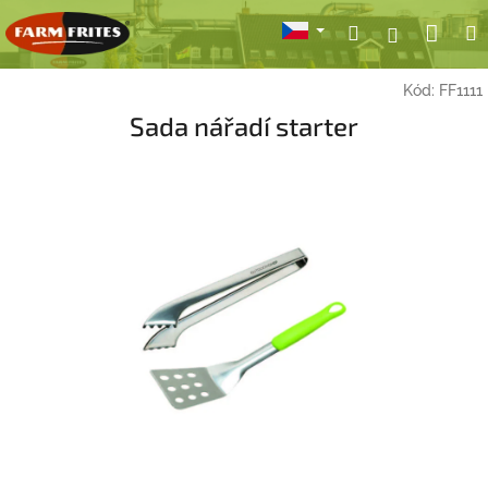
Přejít
Nák
Hledat
Přihlášení
na
obsah
koší
Kód:
FF1111
Sada nářadí starter