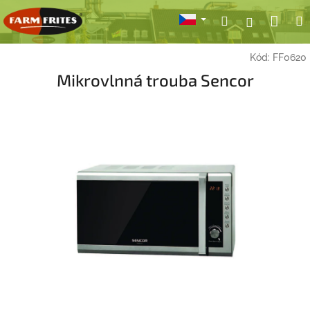
Přejít
Nák
Hledat
Přihlášení
na
obsah
koší
Kód:
FF0620
Mikrovlnná trouba Sencor