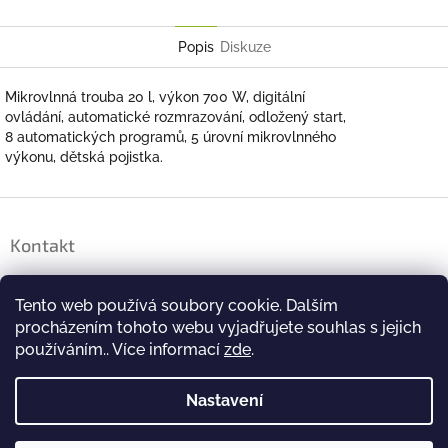
Twitter
Facebook
Popis
Diskuze
Mikrovlnná trouba 20 l, výkon 700 W, digitální
ovládání, automatické rozmrazování, odložený start,
8 automatických programů, 5 úrovní mikrovlnného
výkonu, dětská pojistka.
Z
á
Kontakt
p
a
brigada
@
farmfrites.com
t
Tento web používá soubory cookie. Dalším
í
+420 244 463 479
procházením tohoto webu vyjadřujete souhlas s jejich
používáním.. Více informací
zde
.
#FarmfritesCeskoSlovensko
Nastavení
farmfritesceskoslovensko