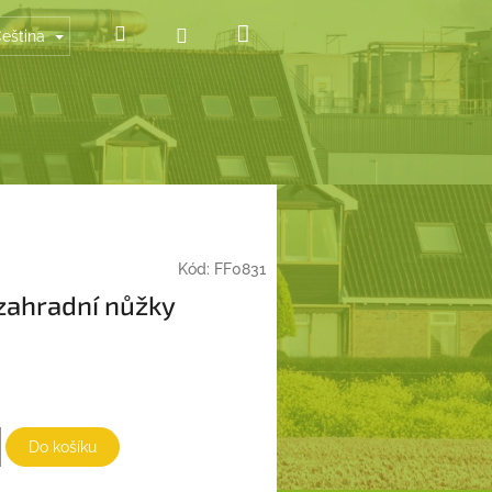
Nákupní
Hledat
Přihlášení
eština
košík
Kód:
FF0831
 zahradní nůžky
Do košíku