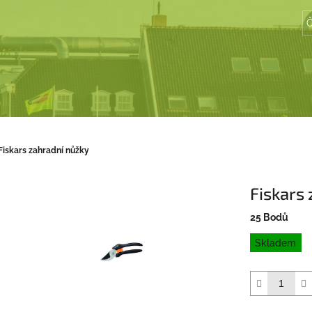
Č
Fiskars zahradní nůžky
Fiskars
25 Bodů
Měrná
Skladem
cena: