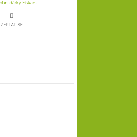
obní dárky Fiskars
ZEPTAT SE
book