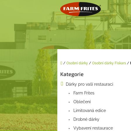
Přejít
na
obsah
Domů
/
Osobní dárky
/
Osobní dárky Fiskars
/
P
Kategorie
o
Přeskočit
kategorie
s
Dárky pro vaší restauraci
t
Farm Frites
r
a
Oblečení
n
Limitovaná edice
n
í
Drobné dárky
p
Vybavení restaurace