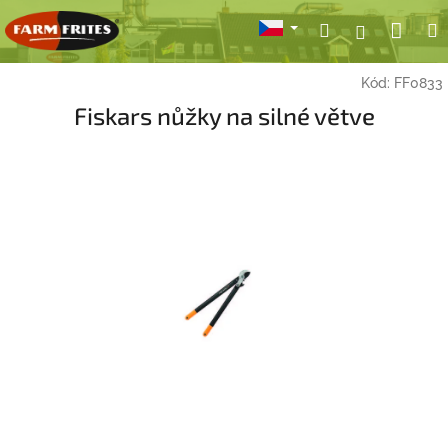
Přejít
Nák
Hledat
Přihlášení
na
obsah
koší
Kód:
FF0833
Fiskars nůžky na silné větve