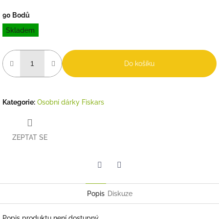
90 Bodů
Měrná
Skladem
cena:
Do košíku
Kategorie
:
Osobní dárky Fiskars
ZEPTAT SE
Twitter
Facebook
Popis
Diskuze
Popis produktu není dostupný