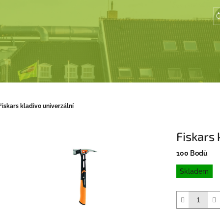
Č
Fiskars kladivo univerzální
Fiskars 
100 Bodů
Měrná
Skladem
cena: