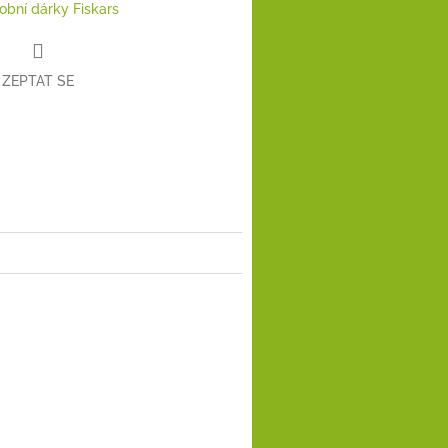
obní dárky Fiskars
ZEPTAT SE
book