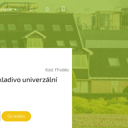
Nákupní
Hledat
Přihlášení
eština
košík
Kód:
FF0680
kladivo univerzální
Do košíku