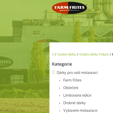
Přejít
na
obsah
Domů
/
Osobní dárky
/
Osobní dárky Fiskars
/
P
Kategorie
o
Přeskočit
kategorie
s
Dárky pro vaší restauraci
t
Farm Frites
r
a
Oblečení
n
Limitovaná edice
n
í
Drobné dárky
p
Vybavení restaurace