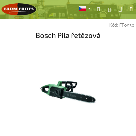
Přejít
Nák
Hledat
Přihlášení
na
obsah
koší
Kód:
FF0930
Bosch Pila řetězová