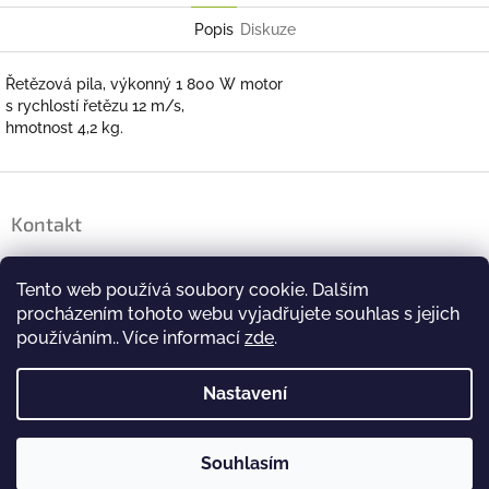
Popis
Diskuze
Řetězová pila, výkonný 1 800 W motor
s rychlostí řetězu 12 m/s,
hmotnost 4,2 kg.
Z
á
Kontakt
p
a
brigada
@
farmfrites.com
t
Tento web používá soubory cookie. Dalším
í
+420 244 463 479
procházením tohoto webu vyjadřujete souhlas s jejich
používáním.. Více informací
zde
.
#FarmfritesCeskoSlovensko
Nastavení
farmfritesceskoslovensko
Souhlasím
Copyright 2026
Farm Frites Klub
. Všechna práva
Vytvořil Shoptet
vyhrazena.