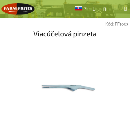
Prejsť
Nák
Hľadať
Prihlásen
na
obsah
koší
Kód:
FF1083
Viacúčelová pinzeta