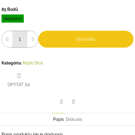
85 Bodů
Jednotková
Skladem
cena:
Do košíka
Kategória
:
Nože Dick
OPÝTAŤ SA
Twitter
Facebook
Popis
Diskusia
Popis produktu nie je dostupný