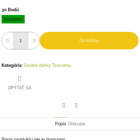
30 Bodů
Jednotková
Skladem
cena:
Do košíka
Kategória
:
Osobní dárky Tescoma
OPÝTAŤ SA
Twitter
Facebook
Popis
Diskusia
Popis produktu nie je dostupný