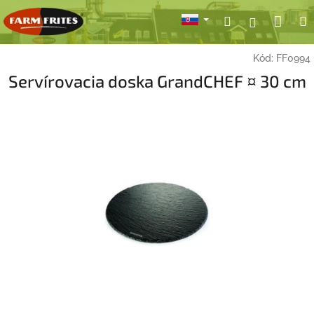
Prejsť
Nák
Hľadať
Prihlásen
na
obsah
koší
Kód:
FF0994
Servírovacia doska GrandCHEF ¤ 30 cm