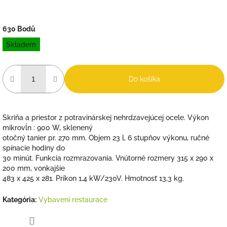
630 Bodů
Jednotková
Skladem
cena:
Do košíka
Skriňa a priestor z potravinárskej nehrdzavejúcej ocele. Výkon
mikrovĺn : 900 W, sklenený
otočný tanier pr. 270 mm. Objem 23 l, 6 stupňov výkonu, ručné
spínacie hodiny do
30 minút. Funkcia rozmrazovania. Vnútorné rozmery 315 x 290 x
200 mm, vonkajšie
483 x 425 x 281. Príkon 1,4 kW/230V. Hmotnosť 13,3 kg.
Kategória
:
Vybavení restaurace