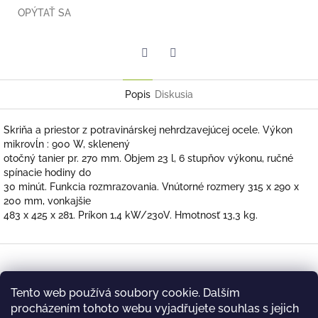
OPÝTAŤ SA
Twitter
Facebook
Popis
Diskusia
Skriňa a priestor z potravinárskej nehrdzavejúcej ocele. Výkon
mikrovĺn : 900 W, sklenený
otočný tanier pr. 270 mm. Objem 23 l, 6 stupňov výkonu, ručné
spínacie hodiny do
30 minút. Funkcia rozmrazovania. Vnútorné rozmery 315 x 290 x
200 mm, vonkajšie
483 x 425 x 281. Príkon 1,4 kW/230V. Hmotnosť 13,3 kg.
Z
á
Kontakt
p
Tento web používá soubory cookie. Dalším
ä
briada
@
farmfrites.cz
procházením tohoto webu vyjadřujete souhlas s jejich
t