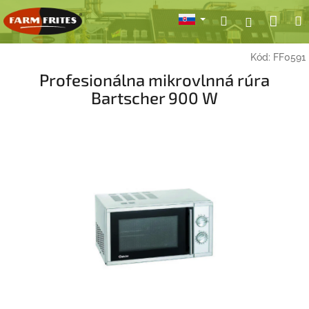
Prejsť
Nák
Hľadať
Prihlásen
na
obsah
koší
Kód:
FF0591
Profesionálna mikrovlnná rúra
Bartscher 900 W