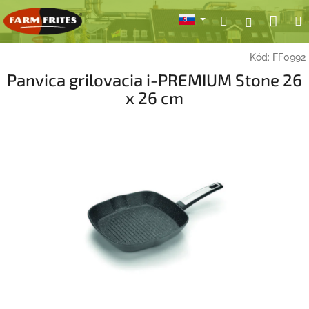
Prejsť
Nák
Hľadať
Prihlásen
na
obsah
koší
Kód:
FF0992
Panvica grilovacia i-PREMIUM Stone 26
x 26 cm