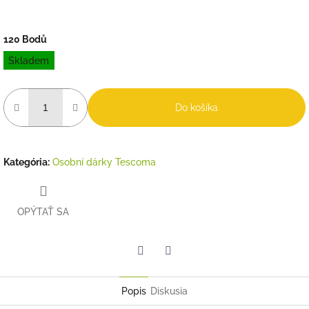
120 Bodů
Jednotková
Skladem
cena:
Do košíka
Kategória
:
Osobní dárky Tescoma
OPÝTAŤ SA
Twitter
Facebook
Popis
Diskusia