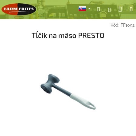
Prejsť
Nák
Hľadať
Prihlásen
na
obsah
koší
Kód:
FF1092
Tĺčik na mäso PRESTO