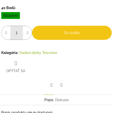
40 Bodů
Jednotková
Skladem
cena:
Do košíka
Kategória
:
Osobní dárky Tescoma
OPÝTAŤ SA
Twitter
Facebook
Popis
Diskusia
Popis produktu nie je dostupný