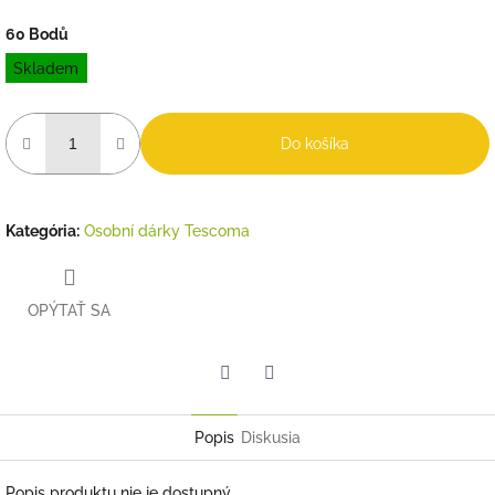
60 Bodů
Jednotková
Skladem
cena:
Do košíka
Kategória
:
Osobní dárky Tescoma
OPÝTAŤ SA
Twitter
Facebook
Popis
Diskusia
Popis produktu nie je dostupný