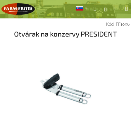
Prejsť
Nák
Hľadať
Prihlásen
na
obsah
koší
Kód:
FF1096
Otvárak na konzervy PRESIDENT