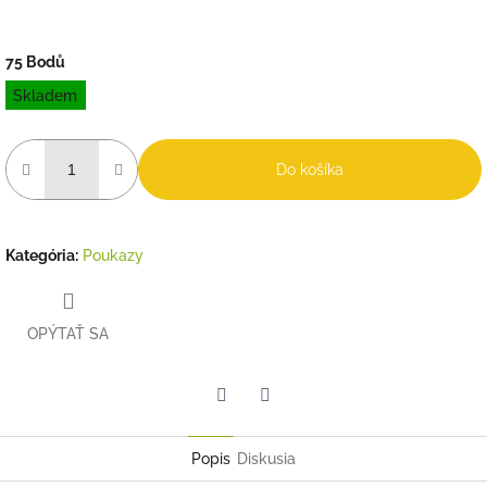
75 Bodů
Jednotková
Skladem
cena:
Do košíka
Kategória
:
Poukazy
OPÝTAŤ SA
Twitter
Facebook
Popis
Diskusia