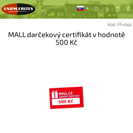
Prejsť
Nák
Hľadať
Prihlásen
na
obsah
koší
Kód:
FF0692
MALL darčekový certifikát v hodnotě
500 Kč