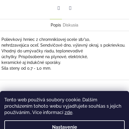
Twitter
Facebook
Popis
Diskusia
Polievkový hrniec z chromniklovej ocele 18/10,
nehrdzavejúca oceľ. Sendvičové dno, výlevný okraj, s pokrievkou.
Vhodný do umývačky riadu, teplonevodivé
úchytky. Prispôsobené na plynové, elektrické,
keramické aj indukčné sporáky.
Sila steny od 0,7 - 1,0 mm.
Z
á
Kontakt
p
Tento web používá soubory cookie. Dalším
ä
briada
@
farmfrites.cz
procházením tohoto webu vyjadřujete souhlas s jejich
t
používáním.. Více informací
zde
.
i
+420 244 463 479
e
Nastavenie
Facebook #FarmfritesCeskoSlovensko