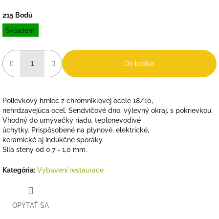
215 Bodů
Jednotková
Skladem
cena:
Do košíka
Polievkový hrniec z chromniklovej ocele 18/10,
nehrdzavejúca oceľ. Sendvičové dno, výlevný okraj, s pokrievkou.
Vhodný do umývačky riadu, teplonevodivé
úchytky. Prispôsobené na plynové, elektrické,
keramické aj indukčné sporáky.
Sila steny od 0,7 - 1,0 mm.
Kategória
:
Vybavení restaurace
OPÝTAŤ SA