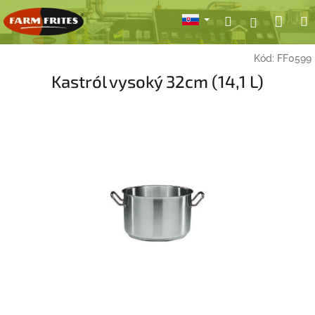
Prejsť
Nák
Hľadať
Prihlásen
na
obsah
koší
Kód:
FF0599
Kastról vysoký 32cm (14,1 L)