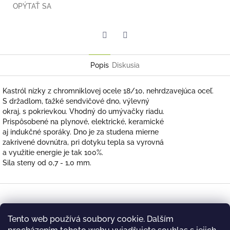
OPÝTAŤ SA
Twitter
Facebook
Popis
Diskusia
Kastról nízky z chromniklovej ocele 18/10, nehrdzavejúca oceľ.
S držadlom, ťažké sendvičové dno, výlevný
okraj, s pokrievkou. Vhodný do umývačky riadu.
Prispôsobené na plynové, elektrické, keramické
aj indukčné sporáky. Dno je za studena mierne
zakrivené dovnútra, pri dotyku tepla sa vyrovná
a využitie energie je tak 100%.
Sila steny od 0,7 - 1,0 mm.
Z
á
Kontakt
p
Tento web používá soubory cookie. Dalším
ä
briada
@
farmfrites.cz