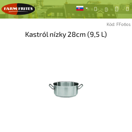
Prejsť
Nák
Hľadať
Prihlásen
na
obsah
koší
Kód:
FF0601
Kastról nízky 28cm (9,5 L)