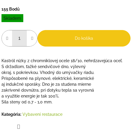
155 Bodů
Jednotková
Skladem
cena:
Do košíka
Kastról nízky z chromniklovej ocele 18/10, nehrdzavejúca oceľ.
S držadlom, ťažké sendvičové dno, výlevný
okraj, s pokrievkou. Vhodný do umývačky riadu.
Prispôsobené na plynové, elektrické, keramické
aj indukčné sporáky. Dno je za studena mierne
zakrivené dovnútra, pri dotyku tepla sa vyrovná
a využitie energie je tak 100%.
Sila steny od 0,7 - 1,0 mm.
Kategória
:
Vybavení restaurace