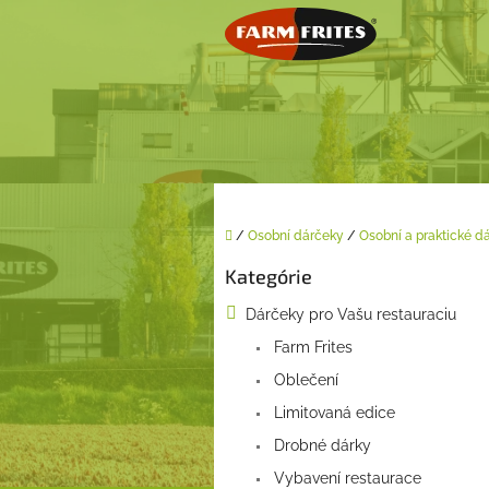
Prejsť
na
obsah
Domov
/
Osobní dárčeky
/
Osobní a praktické d
B
Kategórie
o
Preskočiť
kategórie
č
Dárčeky pro Vašu restauraciu
n
Farm Frites
ý
p
Oblečení
a
Limitovaná edice
n
e
Drobné dárky
l
Vybavení restaurace