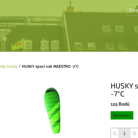
Slov
árky Husky
/
HUSKY spací vak MAESTRO -7°C
HUSKY s
-7°C
125 Bodů
Jednotková
Skladem
cena: