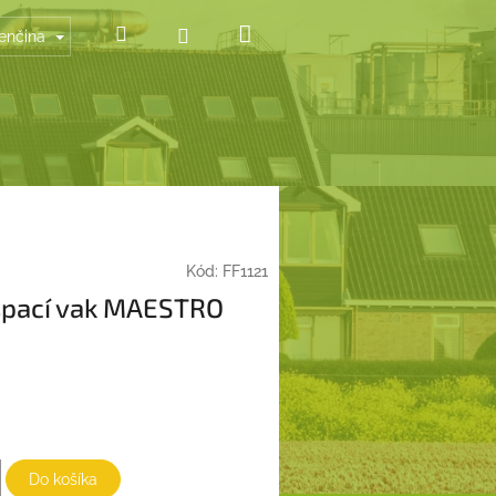
Nákupný
Hľadať
Prihlásenie
enčina
košík
Kód:
FF1121
pací vak MAESTRO
Do košíka